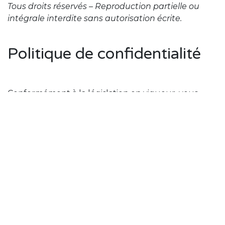
Tous droits réservés – Reproduction partielle ou
intégrale interdite sans autorisation écrite.
Politique de confidentialité
Conformément à la législation en vigueur, vous
disposez d’un droit d’accès, de modification, de
rectification et de suppression des données
nominatives qui vous concernent, en adressant
votre demande par courrier ou
email
(avec accusé
de lecture) à Hom'Ney.
Hom'Ney s’engage à prendre toutes précautions
utiles afin de protéger les données à caractère
personnel traitées par ses services et notamment
d’empêcher qu’elles ne soient déformées,
endommagées ou communiquées à des tiers non