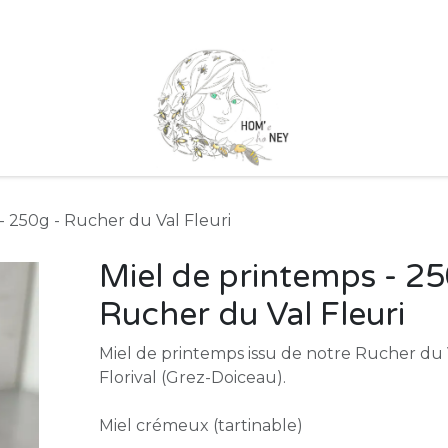
 marchés
Nos Ruchers
Qui sommes nous ?
Nos partenai
- 250g - Rucher du Val Fleuri
Miel de printemps - 25
Rucher du Val Fleuri
Miel de printemps issu de notre Rucher du Va
Florival (Grez-Doiceau).
Miel crémeux (tartinable)