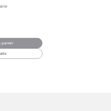
irie
 panier
aits