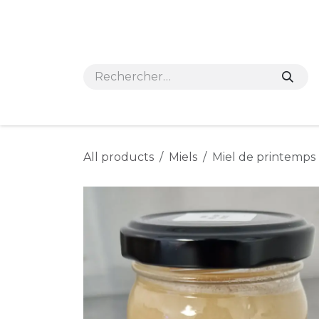
Se rendre au contenu
Accueil
e-shop
Nos points de vente et
All products
Miels
Miel de printemps 