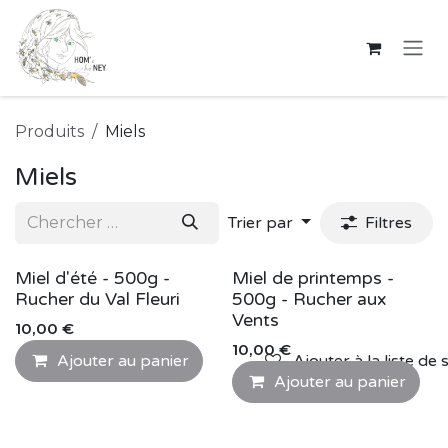
Se rendre au contenu
Produits
Miels
Miels
Trier par
Filtres
Miel d'été - 500g -
Miel de printemps -
Rucher du Val Fleuri
500g - Rucher aux
Vents
10,00
€
10,00
€
Ajouter au panier
Ajouter à la liste de 
Ajouter au panier