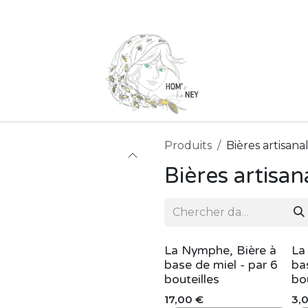
 marchés
Nos Ruchers
Qui sommes nous ?
Nos partenai
Produits
Bières artisana
Bières artisan
La Nymphe, Bière à
La
base de miel - par 6
ba
bouteilles
bou
17,00
€
3,