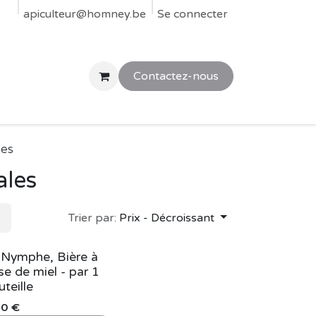
res
apiculteur@homney.be
Parrainer ou accueillir une ruche chez vous
Se connecter
SOS Essa
Contactez-nous
les
ales
Trier par:
Prix - Décroissant
 Nymphe, Bière à
se de miel - par 1
teille
00
€