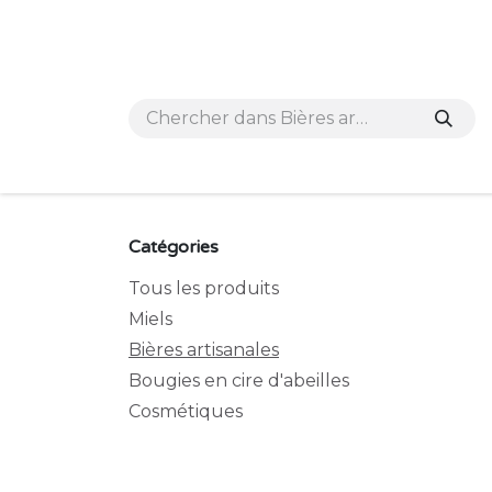
Se rendre au contenu
Accueil
e-shop
Nos points de vente et
Catégories
Tous les produits
Miels
Bières artisanales
Bougies en cire d'abeilles
Cosmétiques