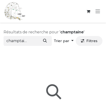
Se rendre au contenu
Résultats de recherche pour
'
champtaine
'
Trier par
Filtres