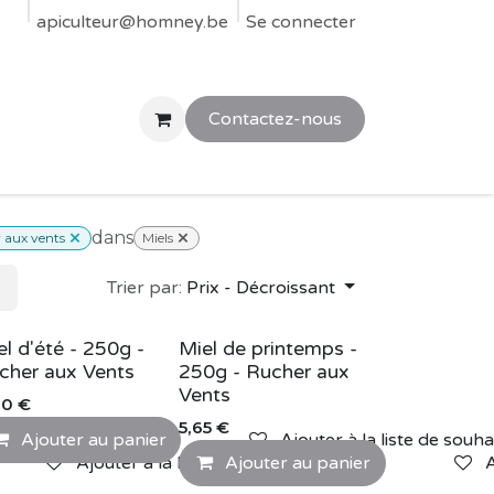
res
apiculteur@homney.be
Parrainer ou accueillir une ruche chez vous
Se connecter
SOS Essa
Contactez-nous
dans
 aux vents
Miels
Trier par:
Prix - Décroissant
el d'été - 250g -
Miel de printemps -
cher aux Vents
250g - Rucher aux
Vents
00
€
5,65
€
Ajouter au panier
Ajouter à la liste de souha
Ajouter à la liste de souhaits
Ajouter au panier
A