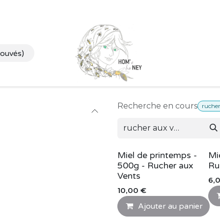
 marchés
Nos Ruchers
Qui sommes nous ?
Nos partenai
rouvés)
Recherche en cours
rucher
Miel de printemps -
Mi
500g - Rucher aux
Ru
Vents
6,
10,00
€
Ajouter au panier